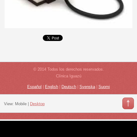
© 2014 Todos los derechos reservados.
Clínica Iguazú
Español
|
English
|
Deutsch
|
Svenska
|
Suomi
View:
Mobile
|
Desktop