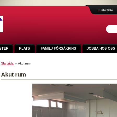
Startsida
STER
PLATS
FAMILJ FÖRSÄKRING
JOBBA HOS OSS
Startsida
>
Akut rum
Akut rum