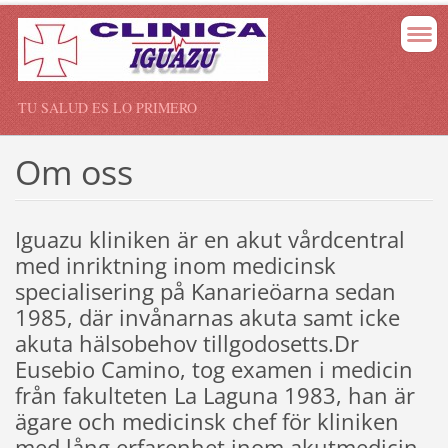
TU SALUD ES LO PRIMERO
Om oss
Iguazu kliniken är en akut vårdcentral
med inriktning inom medicinsk
specialisering på Kanarieöarna sedan
1985, där invånarnas akuta samt icke
akuta hälsobehov tillgodosetts.Dr
Eusebio Camino, tog examen i medicin
från fakulteten La Laguna 1983, han är
ägare och medicinsk chef för kliniken
med lång erfarenhet inom akutmedicin