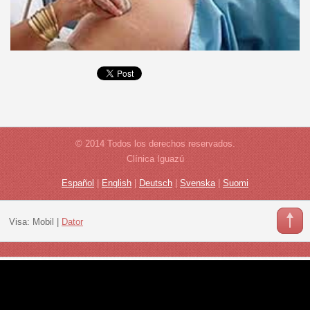
© 2014 Todos los derechos reservados.
Clínica Iguazú
Español
|
English
|
Deutsch
|
Svenska
|
Suomi
Visa:
Mobil
|
Dator